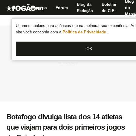
Blog
Blog da
Boletim
Notícias
Apostas
Fórum
do
Redação
do C.E.
Manse
Usamos cookies para anúncios e para melhorar sua experiência. Ao 
site você concorda com a
Política de Privacidade
.
OK
Botafogo divulga lista dos 14 atletas
que viajam para dois primeiros jogos