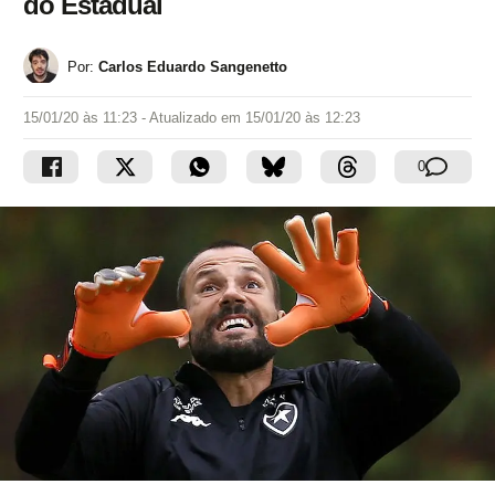
do Estadual
Por:
Carlos Eduardo Sangenetto
15/01/20 às 11:23
- Atualizado em
15/01/20 às 12:23
0