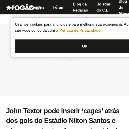
Blog
Blog da
Boletim
Notícias
Apostas
Fórum
do
Redação
do C.E.
Manse
Usamos cookies para anúncios e para melhorar sua experiência. Ao 
site você concorda com a
Política de Privacidade
.
OK
John Textor pode inserir ‘cages’ atrás
dos gols do Estádio Nilton Santos e