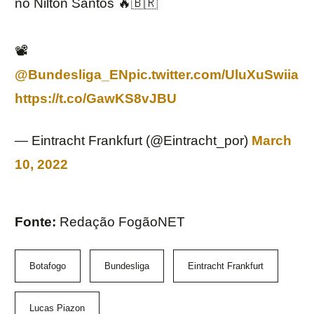
no Nilton Santos 🔥🇧🇷
📽
@Bundesliga_EN
pic.twitter.com/UluXuSwiia
https://t.co/GawKS8vJBU
— Eintracht Frankfurt (@Eintracht_por)
March
10, 2022
Fonte:
Redação FogãoNET
Botafogo
Bundesliga
Eintracht Frankfurt
Lucas Piazon