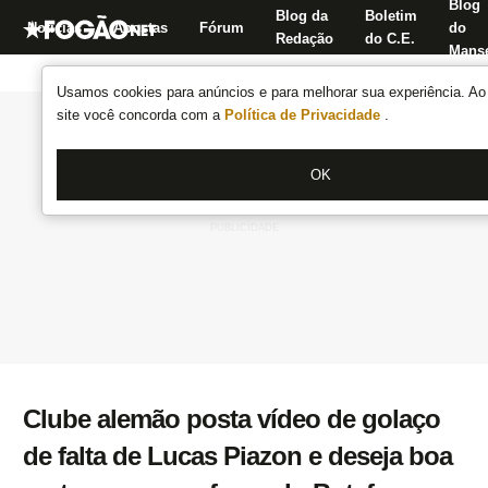
Blog
Blog da
Boletim
Notícias
Apostas
Fórum
do
Redação
do C.E.
Manse
Usamos cookies para anúncios e para melhorar sua experiência. Ao 
site você concorda com a
Política de Privacidade
.
OK
Clube alemão posta vídeo de golaço
de falta de Lucas Piazon e deseja boa