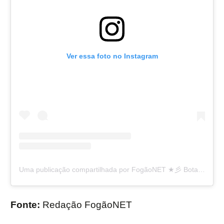
Ver essa foto no Instagram
Uma publicação compartilhada por FogãoNET ★彡 Botafogo FR 👨🏽‍💻🔥 (@fogaonet)
Fonte:
Redação FogãoNET