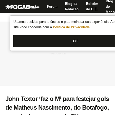
Blog
Blog da
Boletim
Notícias
Apostas
Fórum
do
Redação
do C.E.
Manse
Usamos cookies para anúncios e para melhorar sua experiência. Ao 
site você concorda com a
Política de Privacidade
.
OK
John Textor ‘faz o M’ para festejar gols
de Matheus Nascimento, do Botafogo,