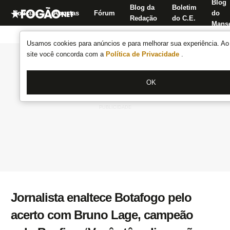
Blog
Blog da
Boletim
Notícias
Apostas
Fórum
do
Redação
do C.E.
Manse
Usamos cookies para anúncios e para melhorar sua experiência. Ao 
site você concorda com a
Política de Privacidade
.
OK
Jornalista enaltece Botafogo pelo
acerto com Bruno Lage, campeão