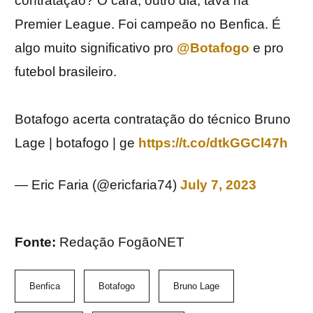
contratação? O cara, outro dia, tava na
Premier League. Foi campeão no Benfica. É
algo muito significativo pro
@Botafogo
e pro
futebol brasileiro.
Botafogo acerta contratação do técnico Bruno
Lage | botafogo | ge
https://t.co/dtkGGCl47h
— Eric Faria (@ericfaria74)
July 7, 2023
Fonte:
Redação FogãoNET
Benfica
Botafogo
Bruno Lage