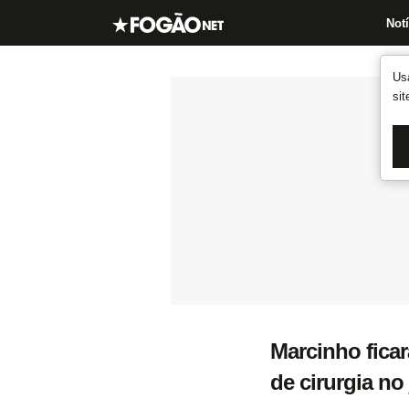
Notí
Us
si
Marcinho ficar
de cirurgia no 