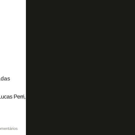
adas
cas Perri, Botafogo volta a ter um jogador na Seleção Bras
omentários