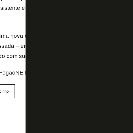
istente é de cinco a seis meses de recuperação fr
ma nova entorse no joelho direito – essa sem relaç
ada – em treinamento no dia 9 de janeiro, no Estád
ado com sucesso neste domingo e iniciará sua recup
 FogãoNET
cinho