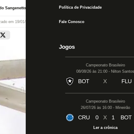
Política de Privacidade
do Sangenetto
izado em
19/01/20 às 15:07
Fale Conosco
Jogos
Campeonato Brasileiro
08/08/26 às 21:00 - Nilton Santo
BOT
X
FLU
Campeonato Brasileiro
26/07/26 às 16:00 - Mineirão
CRU
0
X
1
BOT
Ler a crônica