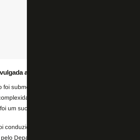
ivulgada abaixo:
o foi submetido a uma artroscopia no joelho direito p
 complexidade na manhã deste domingo, na Clínica 
 foi um sucesso e o atleta terá alta ainda neste domi
oi conduzido pela equipe do Dr. João Grangeiro e D
pelo Departamento Médico do Botafogo. A estimativ