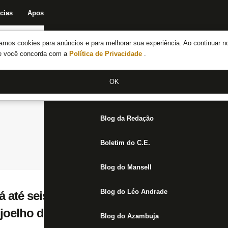
cias
Apostas
Fórum
Blog da Redação
Boletim do C.E.
Fechar menu principal
amos cookies para anúncios e para melhorar sua experiência. Ao continuar n
Notícias do Botafogo
te você concorda com a
Política de Privacidade
.
Fórum
OK
Jogos
Blog da Redação
Boletim do C.E.
Blog do Mansell
Blog do Léo Andrade
á até seis meses afastado do Botafogo par
joelho direito
Blog do Azambuja