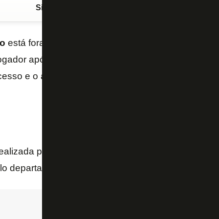
Siga o FogãoNET
no Google Discover
o
está fora do
Botafogo
por até seis meses. Essa é 
gador após a artroscopia no joelho direito realizad
cesso e o atleta terá alta às 18h, informa o boletim 
realizada pela equipe do Dr.
João
Grangeiro
e do
Dr
o departamento médico do Botafogo.]