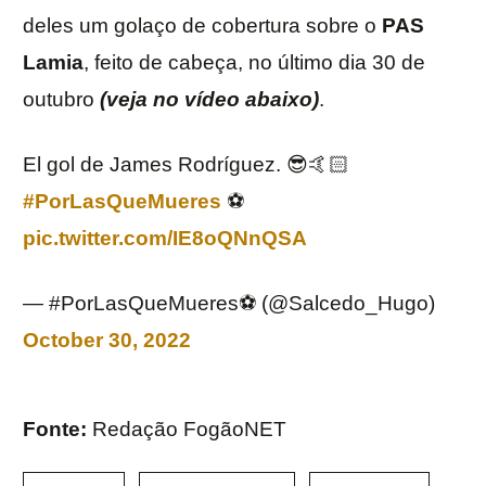
deles um golaço de cobertura sobre o
PAS
Lamia
, feito de cabeça, no último dia 30 de
outubro
(veja no vídeo abaixo)
.
El gol de James Rodríguez. 😎🤙🏻
#PorLasQueMueres
⚽️
pic.twitter.com/IE8oQNnQSA
— #PorLasQueMueres⚽️ (@Salcedo_Hugo)
October 30, 2022
Fonte:
Redação FogãoNET