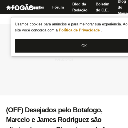
Blog
Blog da
Boletim
Notícias
Apostas
Fórum
do
Redação
do C.E.
Manse
Usamos cookies para anúncios e para melhorar sua experiência. Ao 
site você concorda com a
Política de Privacidade
.
OK
(OFF) Desejados pelo Botafogo,
Marcelo e James Rodríguez são