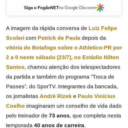
Siga o FogãoNET
no Google Discover
A imagem da rápida conversa de
Luiz Felipe
Scolari
com
Patrick de Paula
depois da
vitória do
Botafogo
sobre o
Athletico
-PR por
2 a 0 neste sábado (23/7), no
Estádio Nilton
Santos
, chamou atenção dos telespectadores
da partida e também do programa “Troca de
Passes”, do SporTV. Integrantes da bancada,
os jornalistas
André Rizek
e
Paulo Vinícius
Coelho
imaginaram um conselho de vida dado
pelo treinador de
73 anos
, que completa nesta
temporada
40 anos de carreira
.