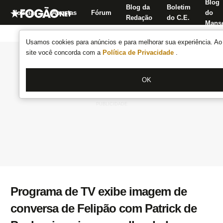
Blog
Blog da
Boletim
Notícias
Apostas
Fórum
do
Redação
do C.E.
Manse
Usamos cookies para anúncios e para melhorar sua experiência. Ao 
site você concorda com a
Política de Privacidade
.
OK
Programa de TV exibe imagem de
conversa de Felipão com Patrick de