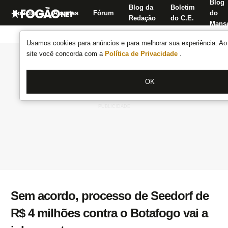
Blog
Blog da
Boletim
Notícias
Apostas
Fórum
do
Redação
do C.E.
Manse
Usamos cookies para anúncios e para melhorar sua experiência. Ao 
site você concorda com a
Política de Privacidade
.
OK
Sem acordo, processo de Seedorf de
R$ 4 milhões contra o Botafogo vai a