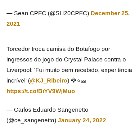
— Sean CPFC (@SH20CPFC)
December 25,
2021
Torcedor troca camisa do Botafogo por
ingressos do jogo do Crystal Palace contra o
Liverpool: ‘Fui muito bem recebido, experiência
incrível’ (
@KJ_Ribeiro
) 🦅⭐🎫
https://t.co/BiYV9WjMuo
— Carlos Eduardo Sangenetto
(@ce_sangenetto)
January 24, 2022