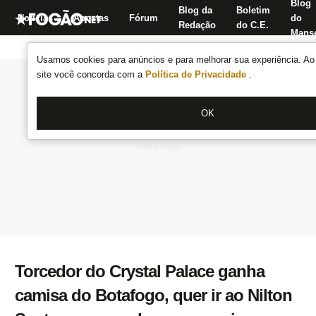
Blog
Blog da
Boletim
Notícias
Apostas
Fórum
do
Redação
do C.E.
Manse
Usamos cookies para anúncios e para melhorar sua experiência. Ao 
site você concorda com a
Política de Privacidade
.
OK
Torcedor do Crystal Palace ganha
camisa do Botafogo, quer ir ao Nilton