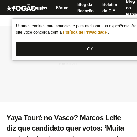
Blog
Blog da
Boletim
Notícias
Apostas
Fórum
do
Redação
do C.E.
Manse
Usamos cookies para anúncios e para melhorar sua experiência. Ao 
site você concorda com a
Política de Privacidade
.
OK
Yaya Touré no Vasco? Marcos Leite
diz que candidato quer votos: ‘Muita