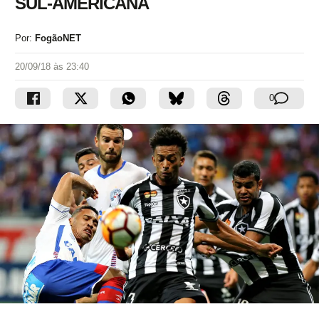
SUL-AMERICANA
Por:
FogãoNET
20/09/18 às 23:40
0