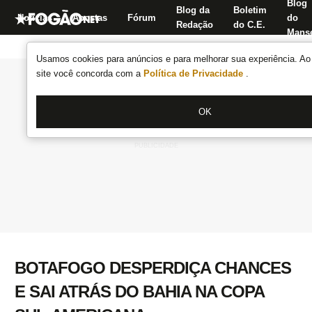
Blog
Blog da
Boletim
Notícias
Apostas
Fórum
do
Redação
do C.E.
Manse
Usamos cookies para anúncios e para melhorar sua experiência. Ao 
site você concorda com a
Política de Privacidade
.
OK
BOTAFOGO DESPERDIÇA CHANCES
E SAI ATRÁS DO BAHIA NA COPA