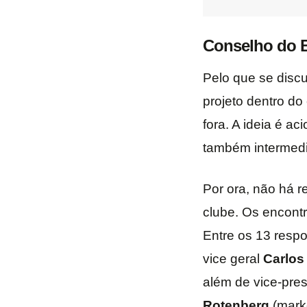
Conselho do B
Pelo que se discu
projeto dentro do
fora. A ideia é a
também intermediá
Por ora, não há 
clube. Os encontr
Entre os 13 respo
vice geral
Carlos
além de vice-pre
Rotenberg
(marke