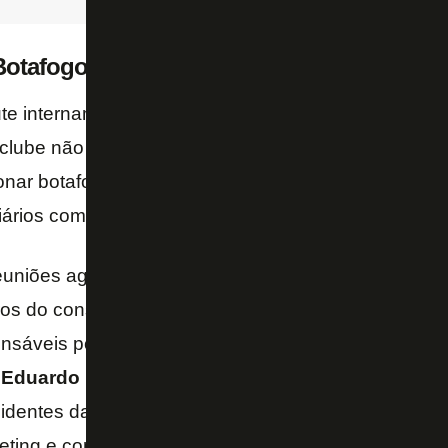
otafogo deve aprovar
te internamente, os nomes escolhidos para definir 
 clube não serão os responsáveis por “vender o peixe
cionar botafoguenses com experiência no mercado fin
rios com bom trânsito no exterior.
reuniões agendadas no exterior. As conversas segu
os do conselho diretor são plataformas para trazer o
nsáveis por discutir o assunto estão o presidente
N
Eduardo
Pereira
, o ex-presidente
Carlos Augusto
sidentes da gestão atual, como
Luiz Felipe Novis
(f
ting e comercial) e
Paulo Mendes
(relações institu