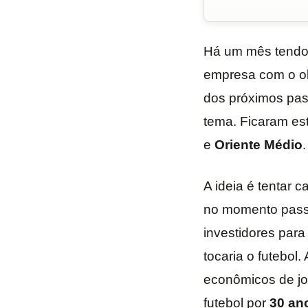
Há um mês tendo
empresa com o obj
dos próximos pas
tema. Ficaram es
e
Oriente
Médio
.
A ideia é tentar 
no momento passa
investidores para
tocaria o futebol.
econômicos de j
futebol por
30 an