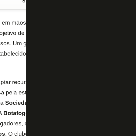
Siga o FogãoNET
no Google Discover
 em mãos o projeto da
Ernst & Young
para a criaç
etivo de gerir o futebol, o
Botafogo
trabalha silen
sos. Um grupo de 13 alvinegros é responsável pela
tabelecidos os mercados para busca por investidor
captar recursos de quem está acostumado a atuar no
 pela estruturação dos canais de acesso aos poten
 a
Sociedade de Propósito Específico (SPE)
, a n
 A
Botafogo S/A
ficaria responsável por gerir ativos 
ogadores, o
Estádio Nilton Santos
e toda proprieda
os
. O clube social seguiria nos moldes atuais.