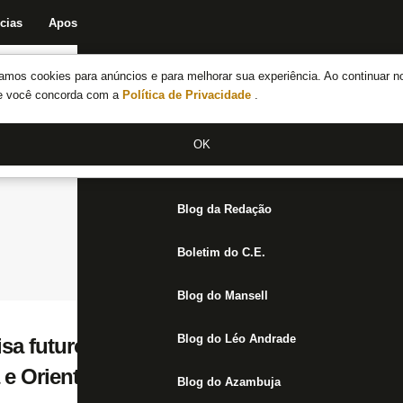
cias
Apostas
Fórum
Blog da Redação
Boletim do C.E.
Fechar menu principal
amos cookies para anúncios e para melhorar sua experiência. Ao continuar n
Notícias do Botafogo
te você concorda com a
Política de Privacidade
.
Fórum
OK
Jogos
Blog da Redação
Boletim do C.E.
Blog do Mansell
Blog do Léo Andrade
isa futuro como empresa e busca investido
 e Oriente Médio
Blog do Azambuja