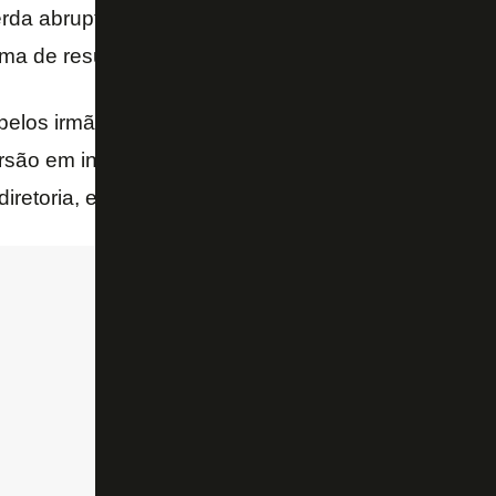
rda abrupta de receitas. Mais adiante, haveria pag
ima de resultados financeiros às custas da marca Bo
pelos irmãos Moreira Salles para desenvolvimento do 
rsão em inglês da apresentação feita ao presidente 
iretoria, em 26 de julho.