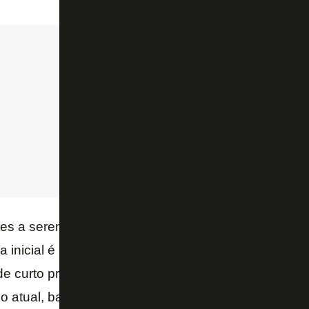
tes a serem oferecidos aos investidores não é cons
ia inicial é particionar a captação. Uma parte do mon
 de curto prazo do clube. Outra, por exemplo, seria a
io atual, bancando o time para evitar rebaixamentos 