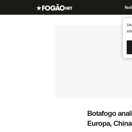
Notí
Us
si
Botafogo anal
Europa, China