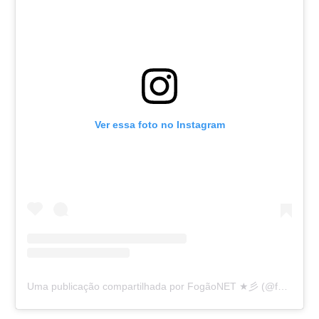
Ver essa foto no Instagram
Uma publicação compartilhada por FogãoNET ★彡 (@fogaonet)