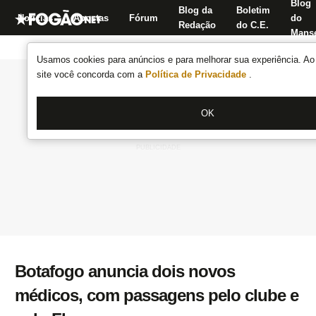
Blog
Blog da
Boletim
Notícias
Apostas
Fórum
do
Redação
do C.E.
Manse
Usamos cookies para anúncios e para melhorar sua experiência. Ao 
site você concorda com a
Política de Privacidade
.
OK
Botafogo anuncia dois novos
médicos, com passagens pelo clube e