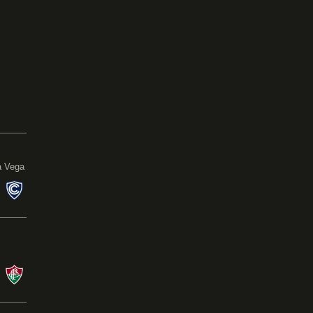
Copa Sul-Americana
13/08/26 às 21:30 - Inca Gacilaso de la
Vega
BOT
X
CIE
Campeonato Brasileiro
08/08/26 às 21:00 - Nilton Santos
BOT
X
FLU
a Vega
s