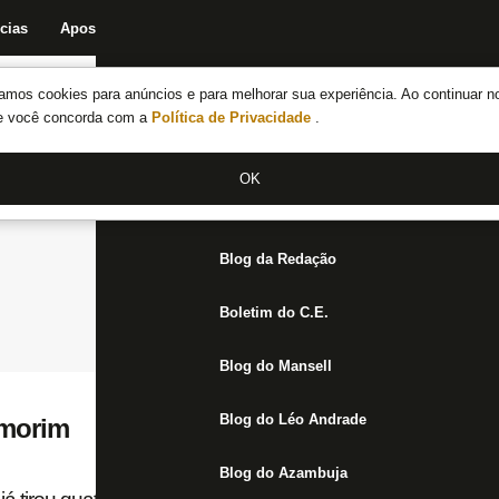
cias
Apostas
Fórum
Blog da Redação
Boletim do C.E.
Fechar menu principal
amos cookies para anúncios e para melhorar sua experiência. Ao continuar n
Notícias do Botafogo
te você concorda com a
Política de Privacidade
.
Fórum
OK
Jogos
Blog da Redação
Boletim do C.E.
Blog do Mansell
Blog do Léo Andrade
Amorim
Blog do Azambuja