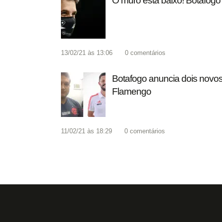
O muro está baixo! Botafogo 
13/02/21 às 13:06
0
comentários
Botafogo anuncia dois novo
Flamengo
11/02/21 às 18:29
0
comentários