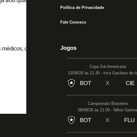
já tirou quatro profissionais do Flamengo
Política de Privacidade
Fale Conosco
Jogos
s médicos, com passagens pelo clube e pelo
Copa Sul-Americana
13/08/26 às 21:30 - Inca Gacilaso de l
BOT
X
CIE
Campeonato Brasileiro
08/08/26 às 21:00 - Nilton Santo
BOT
X
FLU