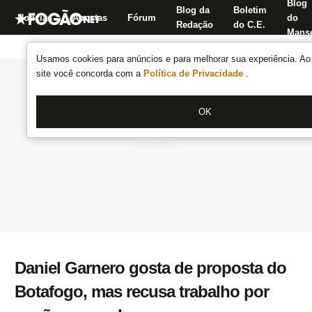
Blog
Blog da
Boletim
Notícias
Apostas
Fórum
do
Redação
do C.E.
Manse
Usamos cookies para anúncios e para melhorar sua experiência. Ao 
site você concorda com a
Política de Privacidade
.
OK
Daniel Garnero gosta de proposta do
Botafogo, mas recusa trabalho por