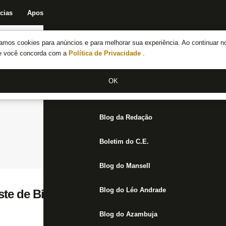
cias
Apostas
Fórum
Blog da Redação
Boletim do C.E.
Fechar menu principal
amos cookies para anúncios e para melhorar sua experiência. Ao continuar n
Notícias do Botafogo
te você concorda com a
Política de Privacidade
.
Fórum
OK
Jogos
Blog da Redação
Boletim do C.E.
Blog do Mansell
Blog do Léo Andrade
te de Bismark e prioriza Ronald, confirma 
Blog do Azambuja