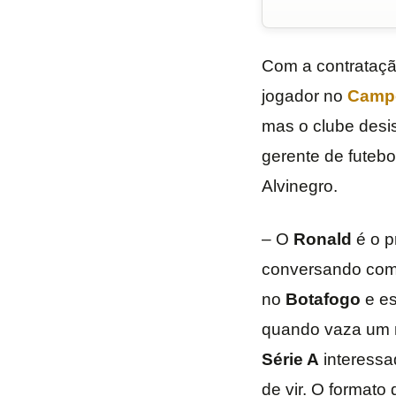
Com a contrataç
jogador no
Campe
mas o clube desis
gerente de futebo
Alvinegro.
– O
Ronald
é o p
conversando co
no
Botafogo
e es
quando vaza um n
Série A
interess
de vir. O formato