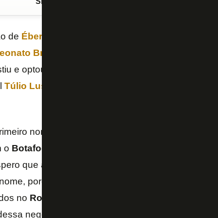
Siga o FogãoNET
no Google Discover
ão de
Éber Bessa
, o
Botafogo
pode inscrever apen
onato Brasileiro
.
Bismark
, do
Al Qadisiyah
, est
tiu e optou por priorizar
Ronald
, do
Botafogo-SP
. 
l
Túlio Lustosa
revelou que o atacante tem o desejo
rimeiro nome que tentamos buscar e estamos tentan
m o
Botafogo-SP
para tentar um acordo. O atleta quer
pero que a gente entre num acordo o mais rápido po
ome, porque pode mudar tudo, já apareceram outr
ados no
Ronald
. Já conversei com o pai do atleta, e 
 dessa negociação será discutido com o
Botafogo-S