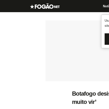
Notí
Us
si
Botafogo desis
muito vir’