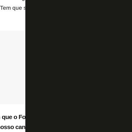
 Tem que ser um negócio bom para os dois clubes e 
 que o FogãoNET noticiou o interesse do Botaf
nosso canal no YouTube. Negociações avançam p