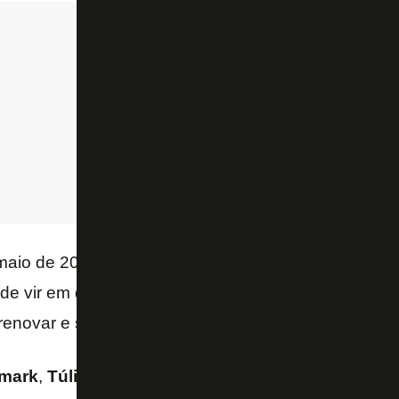
maio de 2021,
Ronald
poderia assinar pré-contrato a
e vir em definitivo para o
Botafogo
e manter perce
renovar e ser emprestado.
mark
,
Túlio Lustosa
contou que a pressão das redes