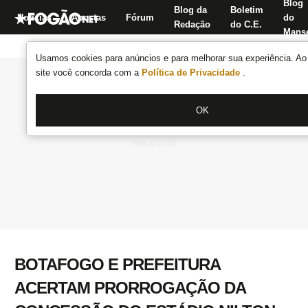
Blog
Blog da
Boletim
Notícias
Apostas
Fórum
do
Redação
do C.E.
Manse
Usamos cookies para anúncios e para melhorar sua experiência. Ao 
site você concorda com a
Política de Privacidade
.
OK
BOTAFOGO E PREFEITURA
ACERTAM PRORROGAÇÃO DA