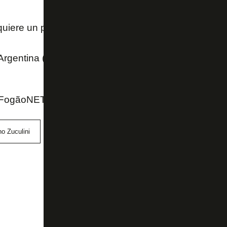
quiere un préstamo por Bruno Zuculini
pic.twitter.
Argentina (@TNTSportsAR)
October 28, 2020
FogãoNET e TNT Sports
o Zuculini
River Plate