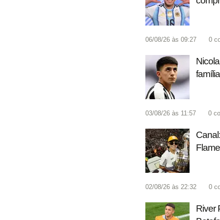
compr
06/08/26 às 09:27
0
c
Nicola
famíli
03/08/26 às 11:57
0
co
Canal:
Flame
02/08/26 às 22:32
0
c
River 