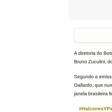
A diretoria do Bo
Bruno Zuculini, d
Segundo a emissor
Gallardo, que num
janela brasileira 
#HalconesYP