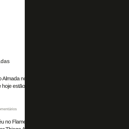
adas
 Almada no River Plate: 50% dos direitos que eram do Bot
 hoje estão sob posse de dois fundos
omentários
 no Flamengo: River Plate chega a acordo com Atlético d