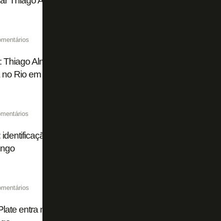
ar Thiago Almada, ex-Botafogo
omentários
: Thiago Almada escolhe River Plate em vez de Flamengo 
a no Rio em passagem pelo Botafogo
mentários
 identificação com Botafogo pesa para Thiago Almada prefe
ngo
omentários
Plate entra na disputa e pode dar chapéu no Flamengo por