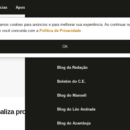
cias
Apostas
Fórum
Blog da Redação
Boletim do C.E.
Fechar menu principal
amos cookies para anúncios e para melhorar sua experiência. Ao continuar n
Notícias do Botafogo
te você concorda com a
Política de Privacidade
.
Fórum
OK
Jogos
Blog da Redação
Boletim do C.E.
Blog do Mansell
Blog do Léo Andrade
aliza proposta de empréstimo por Zuculini,
Blog do Azambuja