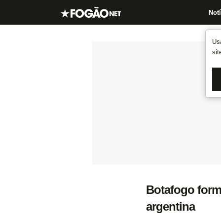
Notí
Us
si
Botafogo form
argentina