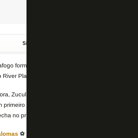
Siga o FogãoNET
no Google Discover
tafogo formalizou uma proposta por empréstimo pelo 
o River Plate. A informação é do canal TNT Sports, d
a, Zuculini irá levar a proposta ao técnico do River
 primeiro momento não estaria disposto a liberar ne
fecha no próximo dia 9.
alomas
⚽ | LLEGÓ UNA OFERTA OFICIAL A RIVE