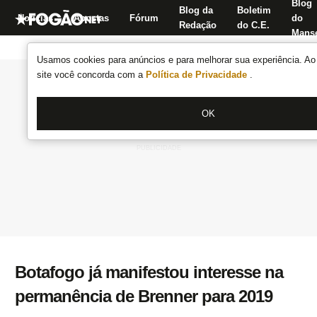
Blog
Blog da
Boletim
Notícias
Apostas
Fórum
do
Redação
do C.E.
Manse
Usamos cookies para anúncios e para melhorar sua experiência. Ao 
site você concorda com a
Política de Privacidade
.
OK
Botafogo já manifestou interesse na
permanência de Brenner para 2019