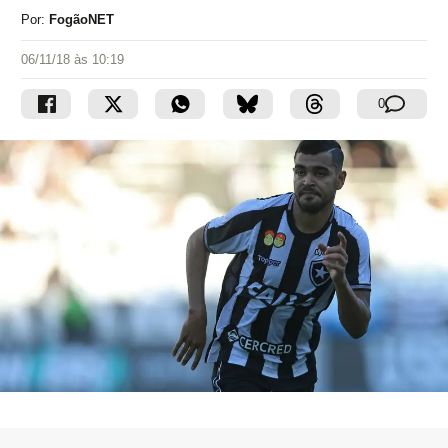
Por:
FogãoNET
06/11/18 às 10:19
0