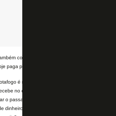
também comentou as dificuldades financeiras do Bo
hoje paga pelo seu passado.
otafogo é muito clara. Precisa de dinheiro novo para 
ecebe no dia a dia opera em um quadro de normalid
gar o passado, que representa em torno de R$ 70 mi
de dinheiro novo, que vem de patrocínio, venda de 