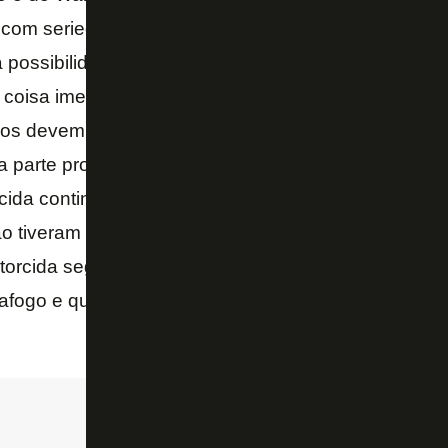
 com seriedade e responsabilidade, um ótimo sinali
possibilidade. Eles não querem aparecer, têm perfi
coisa imediata, alguns na internet estão tratando c
dos devem entender que é negociação, apresentaçã
 parte profissional, não vai acontecer de um dia par
cida continuar apoiando, adquirir planos de sócios
ão tiveram boa receptividade, apesar de os preços 
 torcida seguir apoiando o clube, todos nós apoiar
afogo e que representem recuperação financeira e e