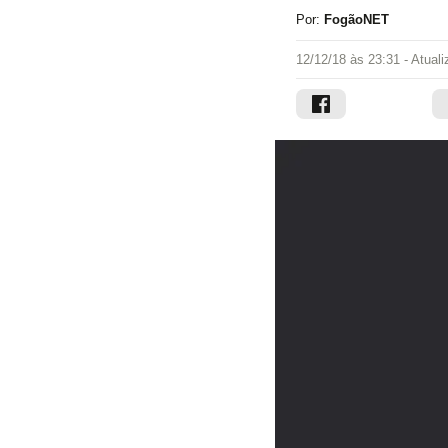
Por:
FogãoNET
12/12/18 às 23:31
- Atual