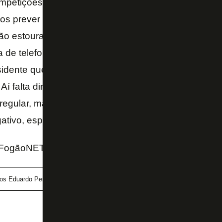
etições. Se não tiver dinheiro novo, precisa tirar d
s prever quando as ações trabalhistas de 2014, qu
 vão estourar? Vêm penhoras inesperadas, como de t
de telefonia ou fornecedora de material esportiva q
sidente que me antecedeu. Como lidar com isso? Pre
Aí falta dinheiro realmente. Vai perdurar por um te
 regular, mais previsível, país vem de crise, marketi
ativo, esperar situação do país dar uma melhorada 
FogãoNET e Rádio Globo
os Eduardo Pereira
Moreira Salles