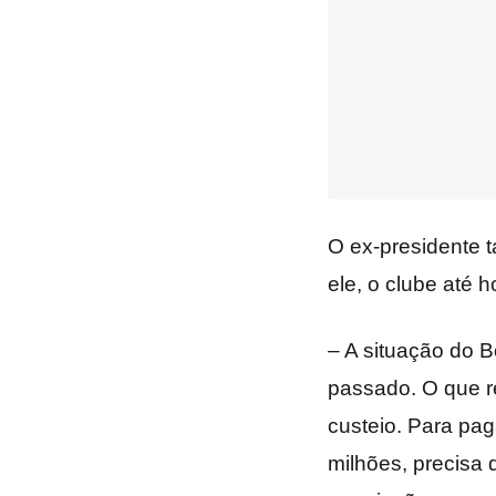
O ex-presidente 
ele, o clube até 
– A situação do B
passado. O que r
custeio. Para pa
milhões, precisa 