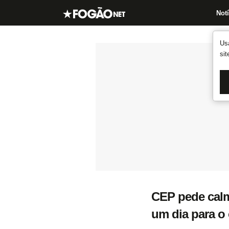
Notí
Us
si
CEP pede calma
um dia para o 