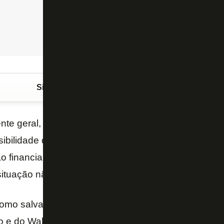
Siga o FogãoNET
no Google Discover
ente geral, Carlos Eduardo Pereira se pronunciou à 
sibilidade de os irmãos Moreira Salles investirem p
 financiando estudo sobre gestão. O dirigente pedi
ituação não é tão simples.
como salvação, mas como expectativa. Pessoas do p
o e do Walter contratarem empresa de grande porte s