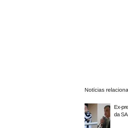
Notícias relacion
Ex-pre
da SA