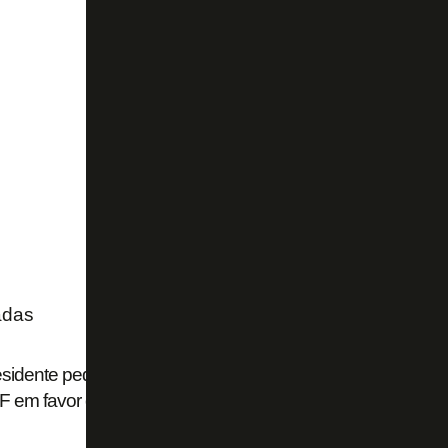
adas
sidente pede que Durcesio renuncie a cargo no Conselho
F em favor de João Paulo Magalhães