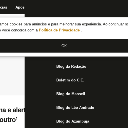
cias
Apostas
Fórum
Blog da Redação
Boletim do C.E.
Fechar menu principal
amos cookies para anúncios e para melhorar sua experiência. Ao continuar n
Notícias do Botafogo
te você concorda com a
Política de Privacidade
.
Fórum
OK
Jogos
Blog da Redação
Boletim do C.E.
Blog do Mansell
Blog do Léo Andrade
 e alerta sobre caso irmãos Moreira Salles
outro’
Blog do Azambuja