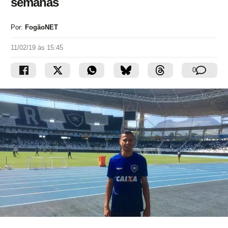
semanas
Por:
FogãoNET
11/02/19 às 15:45
0