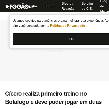
Blog
Blog da
Boletim
Notícias
Apostas
Fórum
do
Redação
do C.E.
Manse
Usamos cookies para anúncios e para melhorar sua experiência. Ao 
site você concorda com a
Política de Privacidade
.
OK
Cícero realiza primeiro treino no
Botafogo e deve poder jogar em duas