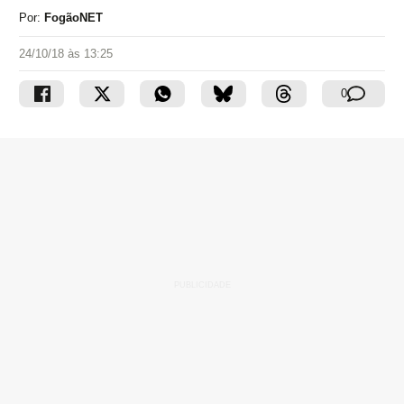
Por:
FogãoNET
24/10/18 às 13:25
0