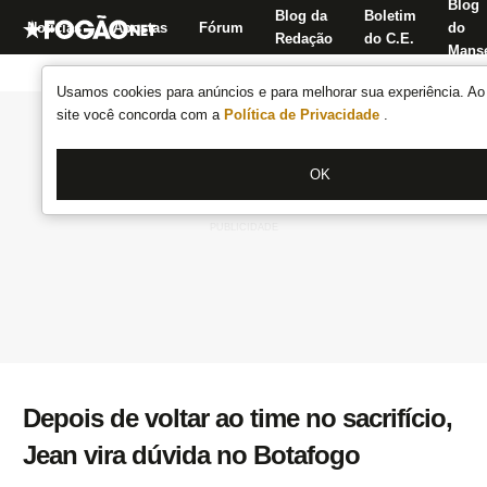
Blog
Blog da
Boletim
Notícias
Apostas
Fórum
do
Redação
do C.E.
Manse
Usamos cookies para anúncios e para melhorar sua experiência. Ao 
site você concorda com a
Política de Privacidade
.
OK
Depois de voltar ao time no sacrifício,
Jean vira dúvida no Botafogo