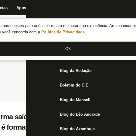
cias
Apostas
Fórum
Blog da Redação
Boletim do C.E.
Fechar menu principal
amos cookies para anúncios e para melhorar sua experiência. Ao continuar n
Notícias do Botafogo
te você concorda com a
Política de Privacidade
.
Fórum
OK
Jogos
Blog da Redação
Boletim do C.E.
Blog do Mansell
Blog do Léo Andrade
firma saída de Matheus Fernandes: ‘Realid
é formar e vender’
Blog do Azambuja