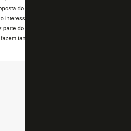
roposta do Palmeiras foi mais interessante nesse mo
 o interessante era mantê-lo por um tempo maior, m
az parte do processo ter que negociar jogadores, o q
s fazem também. Precisamos de alguns anos para ten