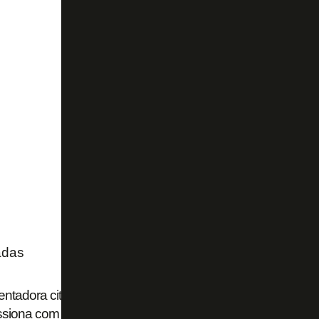
adas
ntadora cita procuras de Flamengo, Palmeiras e Cruzeiro
ssiona com sucesso do Botafogo de 2024