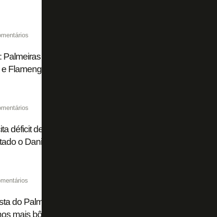
omentários
: Palmeiras diz que 'não tem nada' com Luiz Henrique, no 
 e Flamengo tem 'operação superdifícil'
omentários
ta déficit de R$ 66 milhões do Palmeiras em semestre e diz
tado o Danilo, do Botafogo, fez muito bem aos cofres'
mentários
ta do Palmeiras ao Botafogo por Danilo foi de € 25 milhõ
nos mais bônus, diz canal