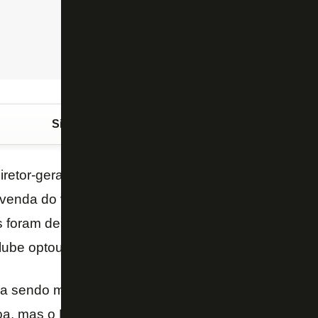
Siga o FogãoNET
no Google Discover
diretor-geral da base do
Botafogo
, é o primeiro dirig
a venda do volante
Matheus
Fernandes
para o
Palm
s foram de € 3,5 milhões (R$ 15,5 milhões). Renha e
clube optou por negociar a joia com o Palmeiras e n
a sendo monitorado pelo mercado internacional, tan
a, mas o Botafogo optou, por questões de modelo,