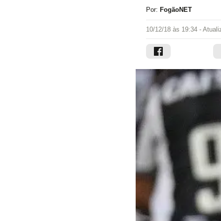
Por:
FogãoNET
10/12/18 às 19:34
- Atual