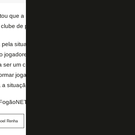
ltou que a realidade do Botafogo hoje é formar joga
 clube de pé financeiramente.
 pela situação do Botafogo. Já falo isso há alguns 
do jogadores e vendendo para o mercado, para a mé
a ser um clube comprador, o que não é a nossa real
formar jogadores e vamos ter que vendê-los para ten
 a situação financeira do clube, que é bem complic
ogãoNET e Rádio Brasil
oel Renha
Matheus Fernandes
Palmeiras