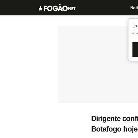
Notí
Us
si
Dirigente con
Botafogo hoje 