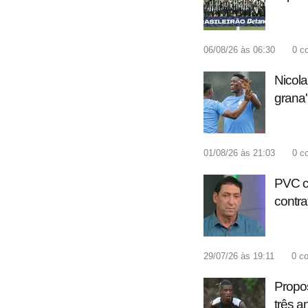
06/08/26 às 06:30
0
c
Nicola
grana'
01/08/26 às 21:03
0
c
PVC ci
contra
29/07/26 às 19:11
0
co
Propos
três a