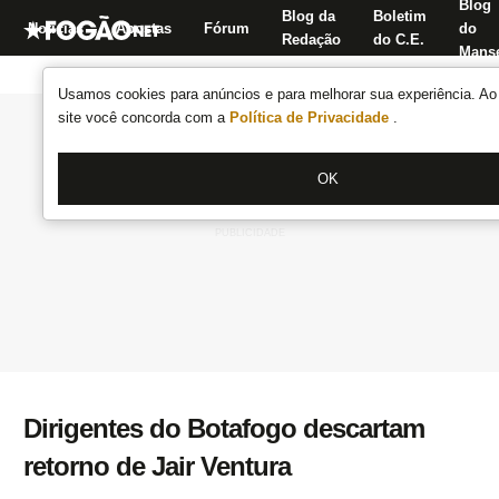
Blog
Blog da
Boletim
Notícias
Apostas
Fórum
do
Redação
do C.E.
Manse
Usamos cookies para anúncios e para melhorar sua experiência. Ao 
site você concorda com a
Política de Privacidade
.
OK
Dirigentes do Botafogo descartam
retorno de Jair Ventura