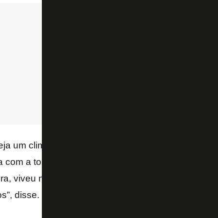
ja um clima tranquilo. Agora eu estou em um rival,
a com a torcida. Acho que quem viveu, quem foi nos
ra, viveu nossos anos de 16 e 17, vai lembrar com 
s”, disse.