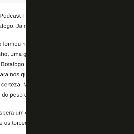
 Podcast Tá Na Rede, da Rádio Globo, o técnico de
afogo. Jair Ventura espera um grande jogo no Estádi
e formou não somente como profissional, mas como
nho, uma gratidão muito grande ao Botafogo. Vai es
o Botafogo com 99 jogos como treinador profissiona
para nós que trabalhamos nesse nosso mundo do fut
m certeza. Mas agora defendendo o Corinthians, sab
 do peso do jogo. Que possa ser um grande jogo”, d
spera um clima hostil por parte da torcida do Botafo
e os torcedores e ele viveram nos anos de 2016 e 2