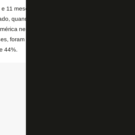
e 11 meses no Alvinegro Carioca. Deixou o coman
sado, quando aceitou uma proposta do Santos, que d
América nesta temporada. No entanto, a passagem pe
s, foram 39 jogos, sendo 14 vitórias, 10 empates e 
de 44%.