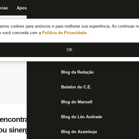
cias
Apostas
Fórum
Blog da Redação
Boletim do C.E.
Fechar menu principal
amos cookies para anúncios e para melhorar sua experiência. Ao continuar n
Notícias do Botafogo
te você concorda com a
Política de Privacidade
.
Fórum
OK
Jogos
Blog da Redação
Boletim do C.E.
Blog do Mansell
Blog do Léo Andrade
eencontra o Botafogo, vê ‘jogo especial’ e 
cou sinergia boa com a torcida’
Blog do Azambuja