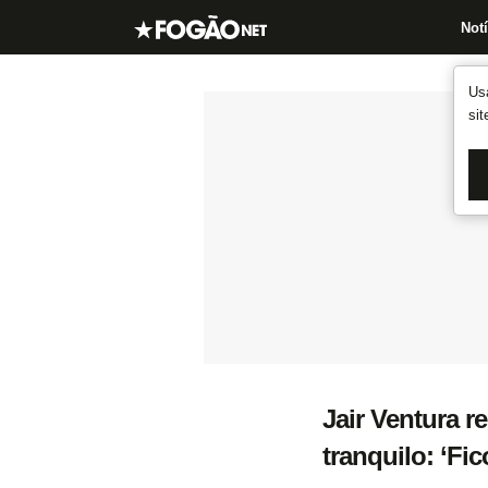
Notí
Us
si
Jair Ventura r
tranquilo: ‘Fi