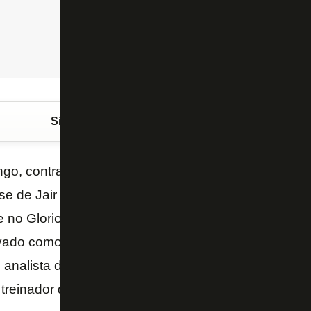
Siga o FogãoNET
no Google Discover
o, contra o Corinthians, o Botafogo irá reencontra
se de Jair Ventura. O atual técnico do Timão iniciou 
te no Glorioso. Chegou ao clube em 2008, como esta
tivado como quarto preparador físico. Daí por diante,
 analista de desempenho; observador técnico; auxili
; treinador do sub-20 e do time profissional.