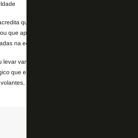
uldade
acredita que terá vantagem por conhecer o Botafogo
uou que apesar do esquema ser o mesmo de sua ép
das na equipe carioca.
u levar vantagem alguma por conhecer o elenco. Mu
gico que eu conheço muita gente, mas o time mudou
 volantes, mas não vejo em levar vantagem, não. Ve