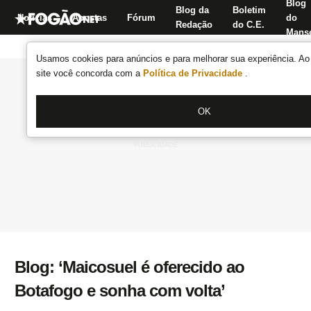
Blog
Blog da
Boletim
Notícias
Apostas
Fórum
do
Redação
do C.E.
Manse
Usamos cookies para anúncios e para melhorar sua experiência. Ao 
site você concorda com a
Política de Privacidade
.
OK
Blog: ‘Maicosuel é oferecido ao
Botafogo e sonha com volta’