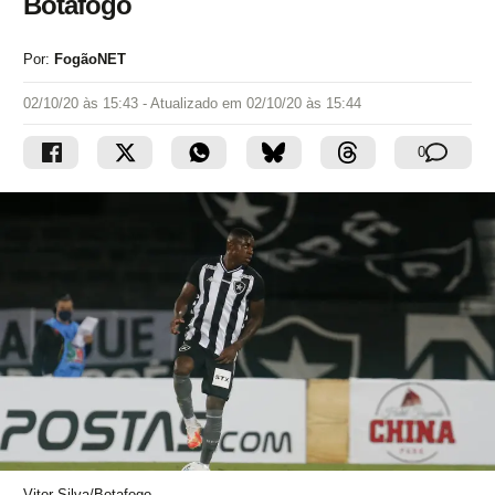
Botafogo
Por:
FogãoNET
02/10/20 às 15:43
- Atualizado em
02/10/20 às 15:44
0
Vitor Silva/Botafogo