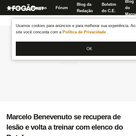
Blog
Blog da
Boletim
Notícias
Apostas
Fórum
do
Redação
do C.E.
Manse
Usamos cookies para anúncios e para melhorar sua experiência. Ao 
site você concorda com a
Política de Privacidade
.
OK
Marcelo Benevenuto se recupera de
lesão e volta a treinar com elenco do