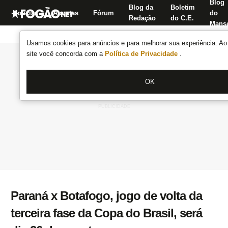
Blog
Blog da
Boletim
Notícias
Apostas
Fórum
do
Redação
do C.E.
Manse
Usamos cookies para anúncios e para melhorar sua experiência. Ao 
site você concorda com a
Política de Privacidade
.
OK
Paraná x Botafogo, jogo de volta da
terceira fase da Copa do Brasil, será