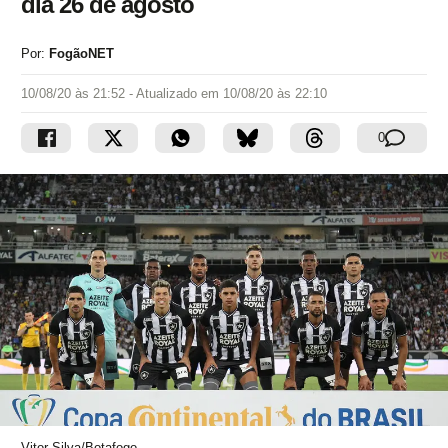
dia 26 de agosto
Por:
FogãoNET
10/08/20 às 21:52
- Atualizado em
10/08/20 às 22:10
0
Vitor Silva/Botafogo