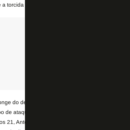
té a torcida alvinegra.
longe do desempenho do Carioca, o time de Oswaldo
 de ataque e desperdiçou pelo menos duas boas c
aos 21, Antônio Carlos abriu o placar ao escorar a bo