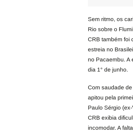
Sem ritmo, os ca
Rio sobre o Flumi
CRB também foi c
estreia no Brasile
no Pacaembu. A e
dia 1° de junho.
Com saudade de um
apitou pela prime
Paulo Sérgio (ex-
CRB exibia dific
incomodar. A falt