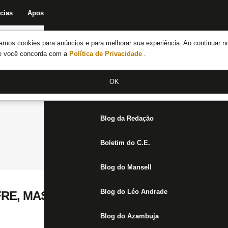
cias
Apostas
Fórum
Blog da Redação
Boletim do C.E.
Fechar menu principal
amos cookies para anúncios e para melhorar sua experiência. Ao continuar n
Notícias do Botafogo
te você concorda com a
Política de Privacidade
.
Fórum
OK
Jogos
Blog da Redação
Boletim do C.E.
Blog do Mansell
Blog do Léo Andrade
FRE, MAS BOTAFOGO PASSA PELO CRB
Blog do Azambuja