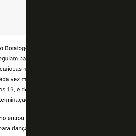
Botafogo parecia até ter um a menos. Seedorf era d
eguiam passar da linha central. A iminência do empat
s cariocas mais uma vez prematuramente de uma Cop
cada vez mais emocionante. Seedorf carimbou o tr
aos 19, e despertou os companheiros. Com a bronca
rminação, o equilíbrio voltou.
nho entrou para segurar a bola, mas foi o craque ho
ara dançar, ao colocar entre as pernas de Jhonnatt