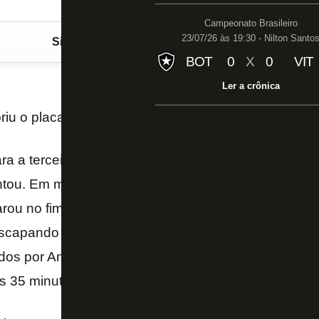
Campeonato Brasileiro
23/07/26 às 19:30 - Nilton Santo
Siga o FogãoNET
no Google Discover
BOT
0
X
0
VIT
Ler a crônica
riu o placar no primeiro tempo (Foto: Lancenet!)
ara a terceira fase da Copa do Brasil saiu, porém fo
ntou. Em meio a um caminhão de gols perdidos e mu
rou no fim e superou o CRB por 3 a 0, na noite desta
scapando de mais uma surpresa em sua história na
dos por Antônio Carlos, Andrezinho e Rafael Marque
os 35 minutos do segundo tempo.