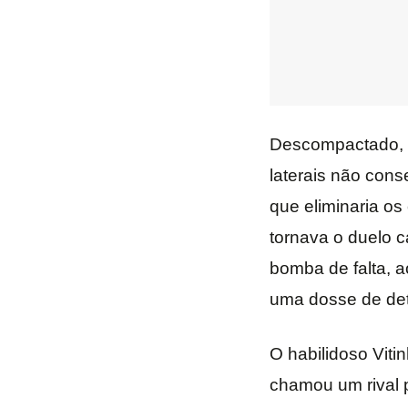
Descompactado, o 
laterais não cons
que eliminaria o
tornava o duelo 
bomba de falta, 
uma dosse de dete
O habilidoso Viti
chamou um rival p