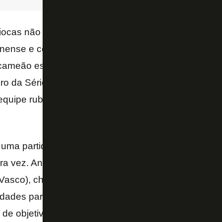
riocas não entravam em campo há 17 dias, depois d
nense e conquistar o Campeonato Carioca sem precis
ameão estadual, mas levantou o troféu no sábado 
iro da Série A, o Botafogo joga contra o Corinthians
quipe rubra, por sua vez, pega o Águia de Marabá, 
a partida oficial, o Botafogo partiu para cima tão l
ira vez. Antes do segundo minuto, Lodeiro aproveitou 
Vasco), chutou com força, mas o goleiro Tiago fez 
uldades para acertar os passes na saída da defesa 
a de objetividade, provavelmente pelo fato de o resu