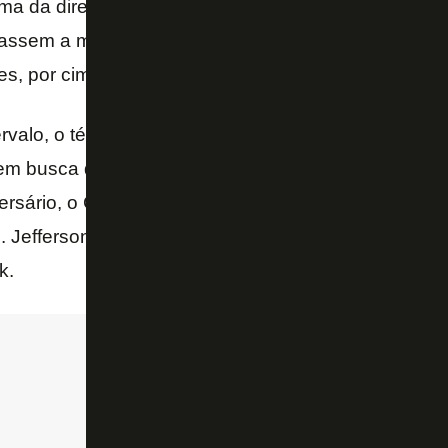
a da direita passar por meia dúzia. O gol, porém, 
assem a marcação e criassem perigo. Ex-Botafogo
s, por cima e por baixo.
ervalo, o técnico Ademir Fonseca trocou o atacante 
 em busca de mais mobilidade na armação. E deu ce
versário, o CRB se adaptou melhor ao gramado ench
. Jefferson teve trabalho com chutes de longe e co
k.