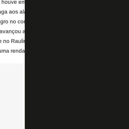
ouve empate em 0 a 0, há três semanas, nova igu
vaga aos alagoanos. E por pouco isso não ocorreu, 
gro no começo da etapa final. Agora, o Glorioso enc
 avançou antecipadamente. As datas ainda serão def
 no Raulino de Oliveira foi de apenas 898 pessoas 
 uma renda de R$ 18.275,00.