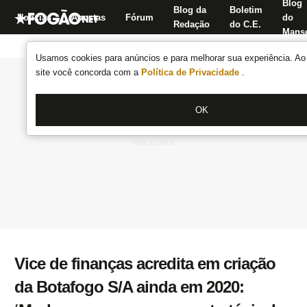
Blog
Blog da
Boletim
Notícias
Apostas
Fórum
do
Redação
do C.E.
Manse
Usamos cookies para anúncios e para melhorar sua experiência. Ao 
site você concorda com a
Política de Privacidade
.
OK
Vice de finanças acredita em criação
da Botafogo S/A ainda em 2020: