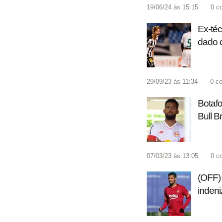
19/06/24 às 15:15
0
c
Ex-téc
dado c
29/09/23 às 11:34
0
co
Botaf
Bull B
07/03/23 às 13:05
0
c
(OFF) 
inden