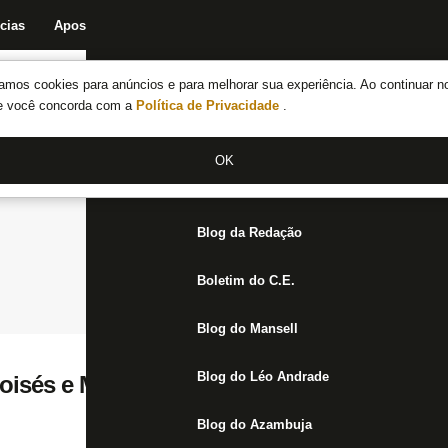
cias
Apostas
Fórum
Blog da Redação
Boletim do C.E.
Fechar menu principal
amos cookies para anúncios e para melhorar sua experiência. Ao continuar n
Notícias do Botafogo
te você concorda com a
Política de Privacidade
.
Fórum
OK
Jogos
Blog da Redação
Boletim do C.E.
Blog do Mansell
Blog do Léo Andrade
oisés e Matheus Fernandes jogarão o Clás
Blog do Azambuja