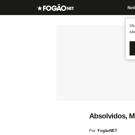
Notí
Us
si
Absolvidos, M
Por:
FogãoNET