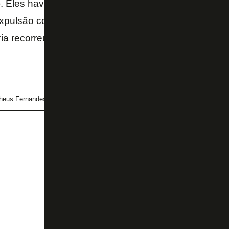
9). Eles haviam sido advertidos e absolvidos dos res
expulsão contra o Flamengo, ainda sob as ordens d
a recorreu.
heus Fernandes
Moisés