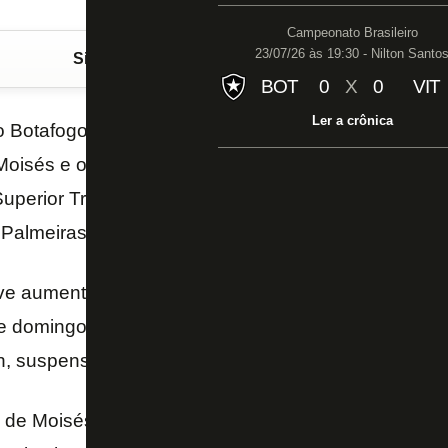
Campeonato Brasileiro
23/07/26 às 19:30 - Nilton Santo
Siga o FogãoNET
no Google Discover
BOT
0
X
0
VIT
Ler a crônica
 Botafogo foram julgados, e absolvidos na última qua
 Moisés e o volante Matheus Fernandes foram alvo 
uperior Tribunal de Justiça Desportiva (STJD) por c
 Palmeiras e Paraná, respectivamente.
e aumento de pena, de modo que estão liberados pa
 domingo. Moisés é habitual titular, enquanto Math
n, suspenso, assim como Carli.
e Moisés e do atacante Aguirre vão voltar ao tribu