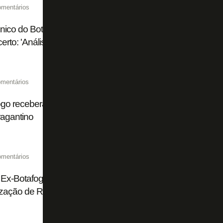
omentários
nico do Botafogo revela real motivo de centroavante Luis H
erto: 'Análise mal feita. X da questão foi gestão física'
mentários
ogo receberá valor por venda de Matheus Fernandes do Pa
ragantino
omentários
Ex-Botafogo, Matheus Fernandes consegue na Justiça dire
ização de R$ 48 milhões do Barcelona