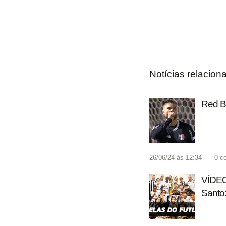
Notícias relacion
Red Bu
26/06/24 às 12:34
0
c
VÍDEO 
Santo: