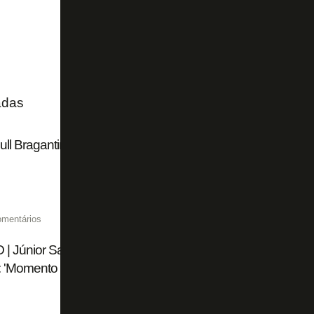
adas
ll Bragantino perde dois titulares de última hora para jogo
omentários
| Júnior Santos faz a festa de crianças da escolinha do Bo
 'Momento muito especial'