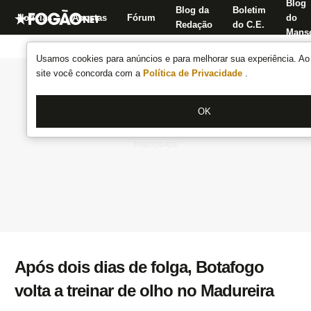
Blog
Blog da
Boletim
Notícias
Apostas
Fórum
do
Redação
do C.E.
Manse
Usamos cookies para anúncios e para melhorar sua experiência. Ao 
site você concorda com a
Política de Privacidade
.
OK
Após dois dias de folga, Botafogo
volta a treinar de olho no Madureira