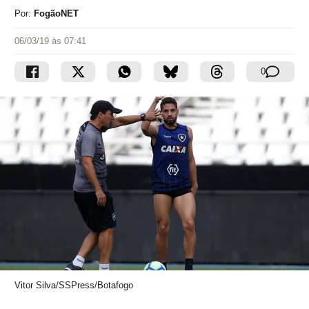
Por:
FogãoNET
06/03/19 às 07:41
0
Vitor Silva/SSPress/Botafogo