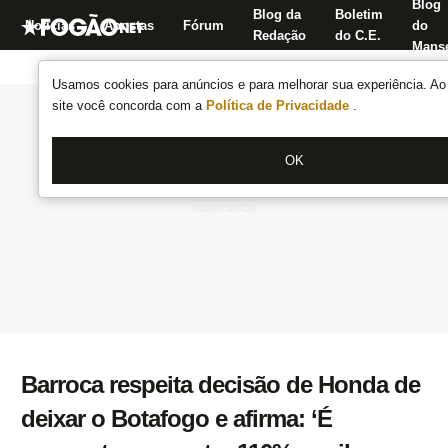
Blog
Blog da
Boletim
Notícias
Apostas
Fórum
do
Redação
do C.E.
Manse
Usamos cookies para anúncios e para melhorar sua experiência. Ao 
site você concorda com a
Política de Privacidade
.
OK
Barroca respeita decisão de Honda de
deixar o Botafogo e afirma: ‘É