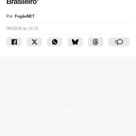
Brasileiro’
Por:
FogãoNET
04/10/18 às 13:33
0