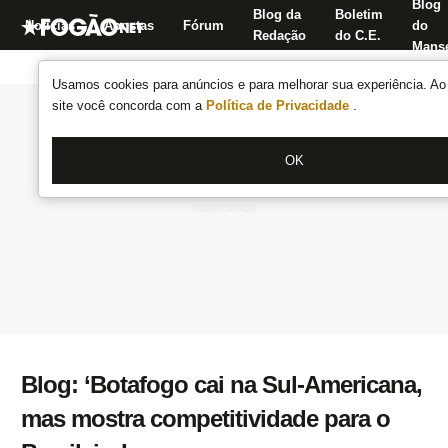
Blog
Blog da
Boletim
Notícias
Apostas
Fórum
do
Redação
do C.E.
Manse
Usamos cookies para anúncios e para melhorar sua experiência. Ao 
site você concorda com a
Política de Privacidade
.
OK
Blog: ‘Botafogo cai na Sul-Americana,
mas mostra competitividade para o