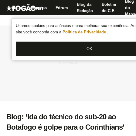
Blog
Blog da
Boletim
Notícias
Apostas
Fórum
do
Redação
do C.E.
Manse
Usamos cookies para anúncios e para melhorar sua experiência. Ao 
site você concorda com a
Política de Privacidade
.
OK
Blog: ‘Ida do técnico do sub-20 ao
Botafogo é golpe para o Corinthians’