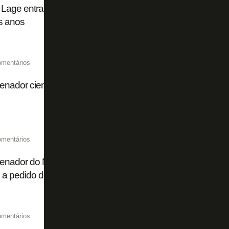
Lage entra em lista dos técnicos que saíram mais rápido 
s anos
omentários
nador científico do Botafogo aceita convite de Zé Ricardo
omentários
enador do Núcleo de Saúde e Performance do Botafogo é
 a pedido de Zé Ricardo
omentários