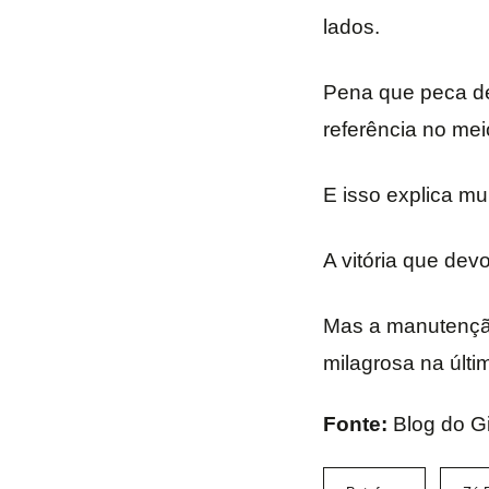
lados.
Pena que peca dem
referência no mei
E isso explica mui
A vitória que dev
Mas a manutenção
milagrosa na últ
Fonte:
Blog do Gi