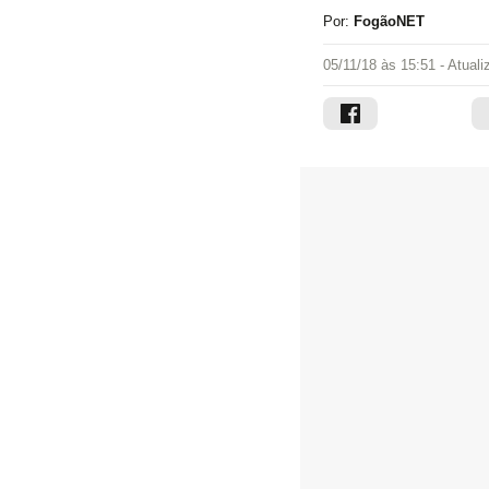
Por:
FogãoNET
05/11/18 às 15:51
- Atual