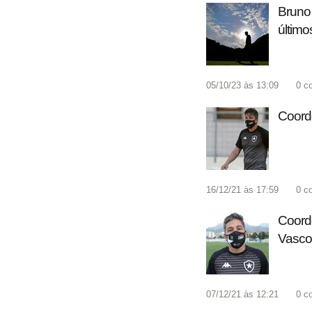
Bruno 
último
05/10/23 às 13:09
0
c
Coorde
16/12/21 às 17:59
0
c
Coord
Vasco
07/12/21 às 12:21
0
c