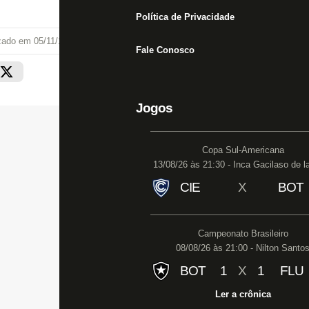
Política de Privacidade
izado em
05/11/18 às 16:35
Fale Conosco
Jogos
Copa Sul-Americana
13/08/26 às 21:30 - Inca Gacilaso de l
CIE
X
BOT
Campeonato Brasileiro
08/08/26 às 21:00 - Nilton Santo
BOT
1
X
1
FLU
Ler a crônica