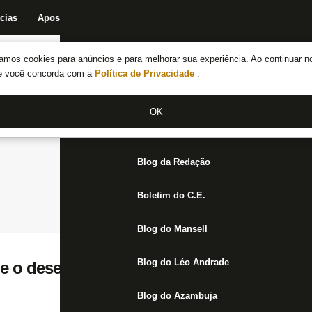
cias
Apostas
Fórum
Blog da Redação
Boletim do C.E.
Fechar menu principal
amos cookies para anúncios e para melhorar sua experiência. Ao continuar n
Notícias do Botafogo
te você concorda com a
Política de Privacidade
.
Fórum
OK
Jogos
Blog da Redação
Boletim do C.E.
Blog do Mansell
Blog do Léo Andrade
ue o desempenho, valeu a postura do Botaf
Blog do Azambuja