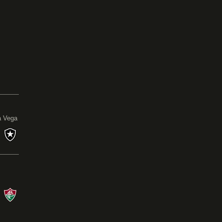
0
a Vega
s