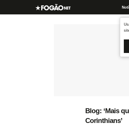
Notí
Us
si
Blog: ‘Mais q
Corinthians’