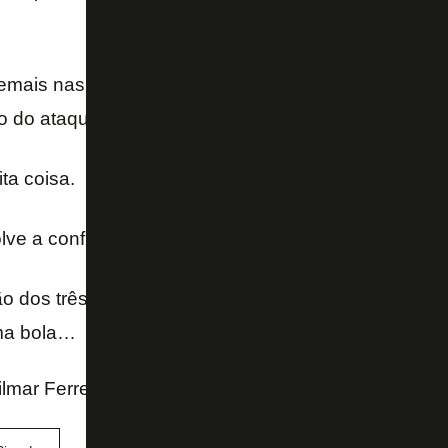
ais nas conclusões, deficiência potencializada pel
o do ataque.
ta coisa.
olve a confiança veio com o gol de Lindoso.
 dos três pontos foi obra de Gatito Fernandez, co
ima bola…
lmar Ferreira - Extra Online