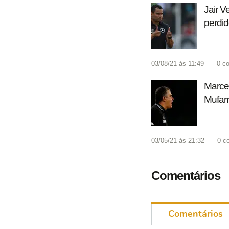
Jair V
perdi
03/08/21 às 11:49
0
co
Marce
Mufarr
03/05/21 às 21:32
0
c
Comentários