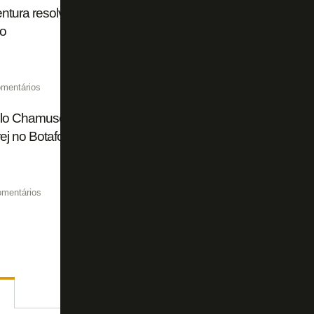
entura resolveu. Zé Ricardo nem tanto. Botafogo vive expe
do
mentários
lo Chamusca tem melhor aproveitamento do que todos os 
ej no Botafogo
omentários