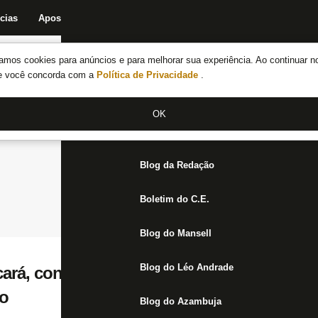
cias
Apostas
Fórum
Blog da Redação
Boletim do C.E.
Fechar menu principal
amos cookies para anúncios e para melhorar sua experiência. Ao continuar n
Notícias do Botafogo
te você concorda com a
Política de Privacidade
.
Fórum
OK
Jogos
Blog da Redação
Boletim do C.E.
Blog do Mansell
Blog do Léo Andrade
rá, contra a Chapecoense, a inédita terceir
o
Blog do Azambuja