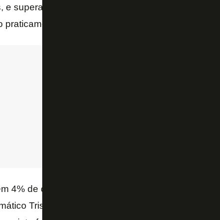
, e superando um adversário direto como é a Chape
o praticamente desprezíveis.
em 4% de chances de ser rebaixado à Série B, de ac
mático Tristão Garcia. E se o Botafogo pode encami