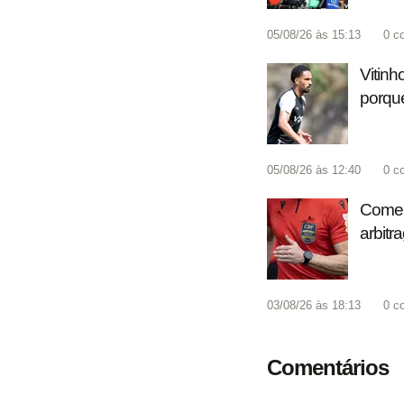
05/08/26 às 15:13
0
c
Vitinh
porque
05/08/26 às 12:40
0
c
Coment
arbitr
03/08/26 às 18:13
0
c
Comentários