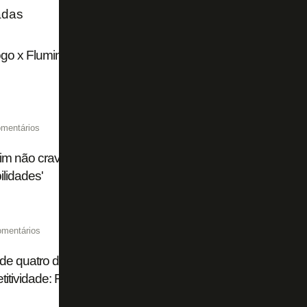
adas
go x Fluminense chega a 15 mil ingressos vendidos de fo
mentários
im não crava substituto de Huguinho em Botafogo x Flum
ilidades'
omentários
de quatro dias, título brasileiro 'impossível', ambição na S
itividade: Franclim abre o jogo no Botafogo