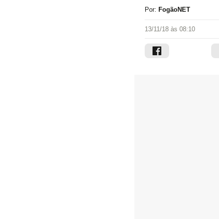
Por:
FogãoNET
13/11/18 às 08:10