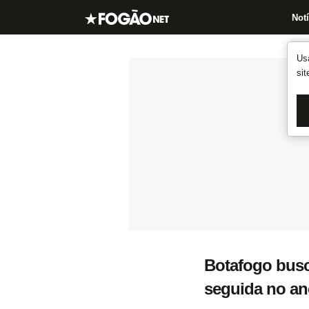
Notí
Us
si
Botafogo busca
seguida no an