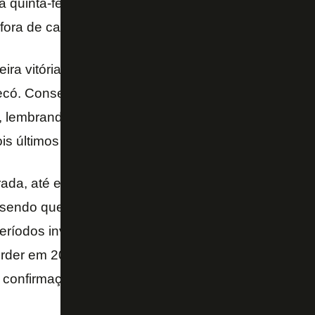
 quinta-feira, o meia Leonardo Valencia prega que 
ora de casa, o embalo obtido pelos triunfos no Está
eira vitória seguida seria muito importante para a g
ó. Conseguimos ganhar duas partidas em casa mui
o, lembrando os seis pontos seguidos obtidos sobre 
s últimos finais de semana.
a, até emendar duas vitórias seguidas foi difícil. A 
sendo que as três anteriores foram ainda em janeiro, 
eríodos invictos, o Glorioso soma cinco sequências
erder em 2018. Aumentar a invencibilidade também d
 confirmação da equipe na Série A de 2019.