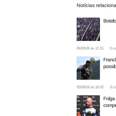
Notícias relacion
Botafo
06/08/26 às 11:15
0
co
Francl
possib
05/08/26 às 16:42
0
c
Folga 
compet