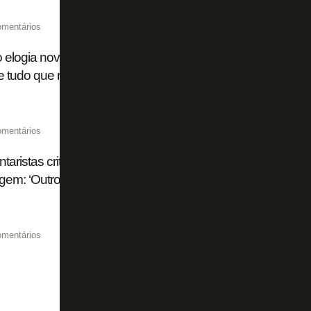
omentários
o elogia nova gestão: 'Sabemos um pouco do plano do Botaf
 tudo que nos falam está acontecendo'
omentários
aristas criticam Flamengo e Palmeiras por troca de acus
agem: ‘Outro dia estávamos falando do John Textor, é a me
omentários