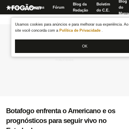
Blog
Blog da
Boletim
Notícias
Apostas
Fórum
do
Redação
do C.E.
Manse
Usamos cookies para anúncios e para melhorar sua experiência. Ao 
site você concorda com a
Política de Privacidade
.
OK
Botafogo enfrenta o Americano e os
prognósticos para seguir vivo no