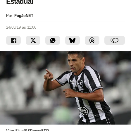
Estadual
Por:
FogãoNET
24/03/19 às 11:06
0
Vitor Silva/SSPress/BFR