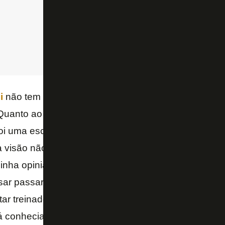
i
não tem estilo completamente diferente do
Autuor
 Quanto ao
Ramón Díaz
e sua comissão técnica, si
oi uma escolha decidida pensando no início de uma
 visão não é essa, acho que tem mudar estilo quand
inha opinião.
Barroca
veio por já conhecer o grupo 
isar passar por adaptação. O momento é emergencia
ar treinador que não sabe o que vai encontrar, porq
á conhecia todos os profissionais que estão aqui, s