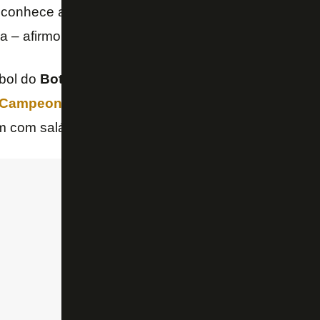
e conhece a maioria das atletas. Esse foi o motivo da
a – afirmou
Túlio Lustosa
.
ebol do
Botafogo
se preocupa em como fazer o time s
Campeonato Brasileiro
e minimiza as cobranças ex
m com salários em dia.