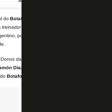
Siga o FogãoNET
no Google Discover
l do
Botafogo
,
Túlio Lustosa
admitiu que a escolh
 treinador foi com uma visão a longo prazo, projeta
rgentino, porém, nem chegou a comandar o Alvinegr
de.
Donos da Bola”, da “Band”,
Túlio
admitiu que teve v
amón Díaz
e explicou a opção por
Eduardo Barroc
 do
Botafogo
.