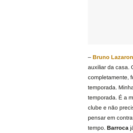
–
Bruno Lazaron
auxiliar da casa.
completamente, f
temporada. Minha
temporada. É a m
clube e não prec
pensar em contrat
tempo.
Barroca
j