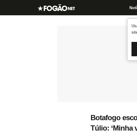
Notí
Us
si
Botafogo esco
Túlio: ‘Minha 