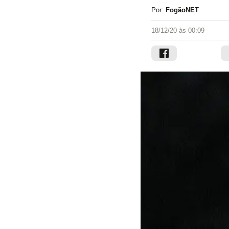
Por:
FogãoNET
18/12/20 às 00:09