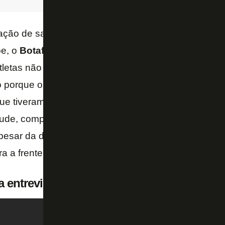
lação de salário atrasado ou em dia com desempen
be, o
Botafogo
tem cumprido ultimamente. Não foi a
letas não colocaram como desculpa. É muito injusti
ó porque o salário está em dia, o que é obrigação do
e tiveram contra o
São Paulo
não vai ser admitido
tude, compromisso e respeito à camisa. O parâmetr
pesar da derrota, a dedicação foi incrível. Se tiverm
a a frente certamente vamos sair dessa situação – 
a entrevista abaixo: