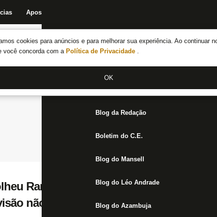
cias
Apostas
Fórum
Blog da Redação
Boletim do C.E.
Fechar menu principal
amos cookies para anúncios e para melhorar sua experiência. Ao continuar n
Notícias do Botafogo
te você concorda com a
Política de Privacidade
.
Fórum
OK
Jogos
Blog da Redação
Boletim do C.E.
Blog do Mansell
Blog do Léo Andrade
lheu Ramón Díaz pensando no próximo an
visão não é essa’
Blog do Azambuja