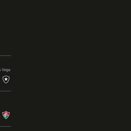
0
a Vega
s