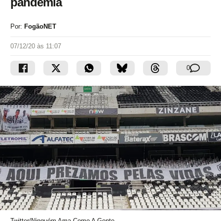
pandemia
Por:
FogãoNET
07/12/20 às 11:07
0
Twitter/Ninguém Ama Como A Gente