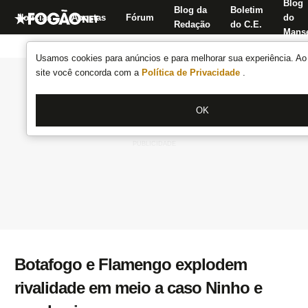
Blog
Blog da
Boletim
Notícias
Apostas
Fórum
do
Redação
do C.E.
Manse
Usamos cookies para anúncios e para melhorar sua experiência. Ao 
site você concorda com a
Política de Privacidade
.
OK
Botafogo e Flamengo explodem
rivalidade em meio a caso Ninho e