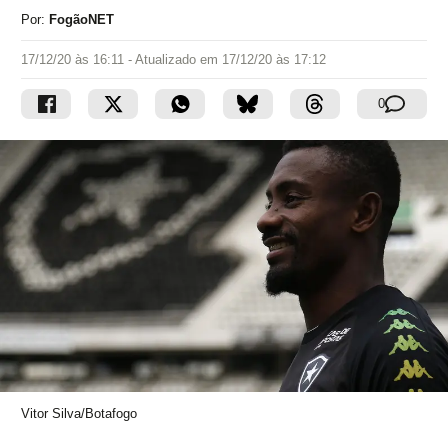
Por:
FogãoNET
17/12/20 às 16:11
- Atualizado em
17/12/20 às 17:12
0
Vitor Silva/Botafogo