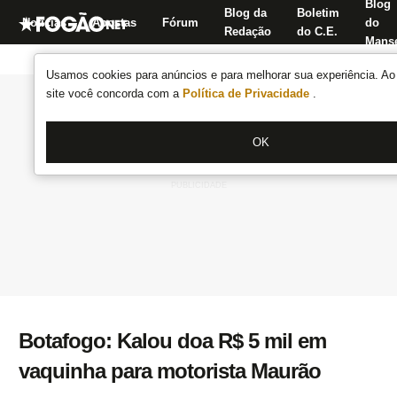
Blog
Blog da
Boletim
Notícias
Apostas
Fórum
do
Redação
do C.E.
Manse
Usamos cookies para anúncios e para melhorar sua experiência. Ao 
site você concorda com a
Política de Privacidade
.
OK
Botafogo: Kalou doa R$ 5 mil em
vaquinha para motorista Maurão