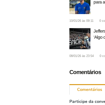
para a
10/01/26 às 09:11
0
co
Jeffer
‘Algo 
08/01/26 às 23:54
0
c
Comentários