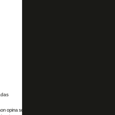
adas
son opina sobre busca por novo treinador: 'Tem que ter o