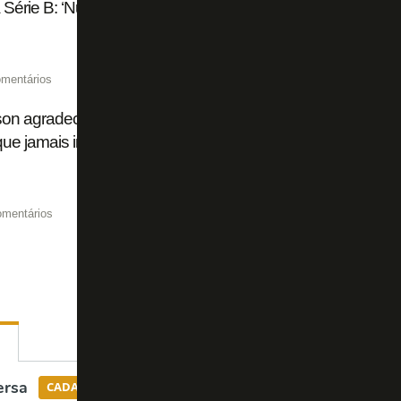
 Série B: ‘Nunca coloquei dinheiro à frente do profissionali
mentários
son agradece à torcida do Botafogo por escolhê-lo em band
que jamais imaginei’
omentários