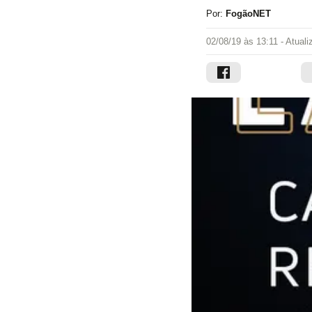
Por:
FogãoNET
02/08/19 às 13:11
- Atual