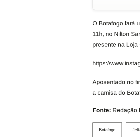
O Botafogo fará 
11h, no Nilton Sa
presente na Loja O
https://www.inst
Aposentado no fi
a camisa do Botaf
Fonte:
Redação 
Botafogo
Jeff