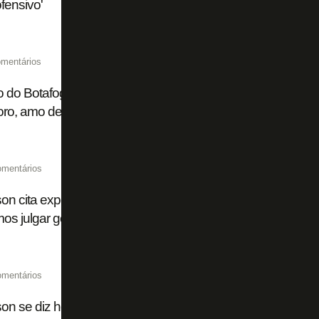
ofensivo'
mentários
 do Botafogo celebra volta de Júnior Santos, e Marçal diz:
ro, amo de paixão'
omentários
son cita experiência própria e pede paciência com Neto no
s julgar goleiro que está se adaptando e voltou de lesão'
omentários
son se diz honrado com inclusão em bandeirão do Botafogo 