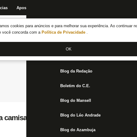
cias
Apostas
Fórum
Blog da Redação
Boletim do C.E.
Fechar menu principal
amos cookies para anúncios e para melhorar sua experiência. Ao continuar n
Notícias do Botafogo
te você concorda com a
Política de Privacidade
.
Fórum
OK
Jogos
Blog da Redação
Boletim do C.E.
Blog do Mansell
Blog do Léo Andrade
 camisa retrô de Jefferson no dia 10 no Es
Blog do Azambuja