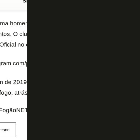
Siga o FogãoNET
no Google Discover
uma homenagem ao ídolo Jefferson no próximo dia 1
ntos. O clube vai lançar uma camisa retrô do ex-gole
ficial no estádio.
agram.com/p/B0lwTMsBjka/
m de 2019, Jefferson é um dos três jogadores com m
ogo, atrás apenas de Nilton Santos e Garrincha.
FogãoNET e Instagram do Botafogo
erson