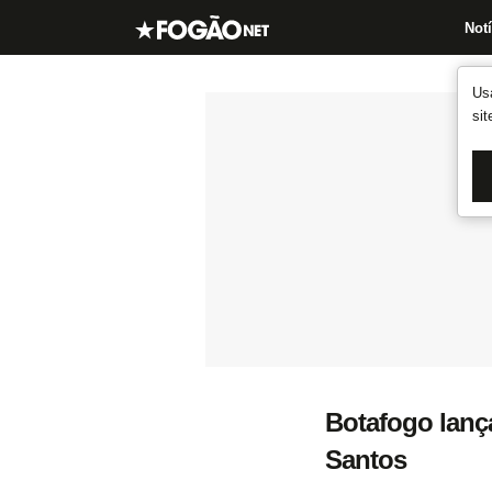
Notí
Us
si
Botafogo lança
Santos