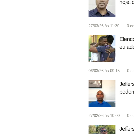
hoje, 
27/03/26 às 11:30
0
co
Elenco
eu ado
06/03/26 às 09:15
0
c
Jeffer
podemo
27/02/26 às 10:00
0
c
Jeffer