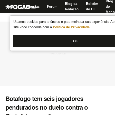
Blog
Blog da
Boletim
Notícias
Apostas
Fórum
do
Redação
do C.E.
Manse
Usamos cookies para anúncios e para melhorar sua experiência. Ao 
site você concorda com a
Política de Privacidade
.
OK
Botafogo tem seis jogadores
pendurados no duelo contra o