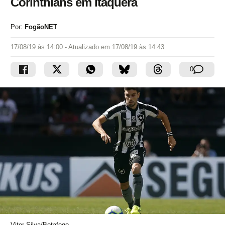
Corinthians em Itaquera
Por:
FogãoNET
17/08/19 às 14:00
- Atualizado em
17/08/19 às 14:43
0
Vitor Silva/Botafogo