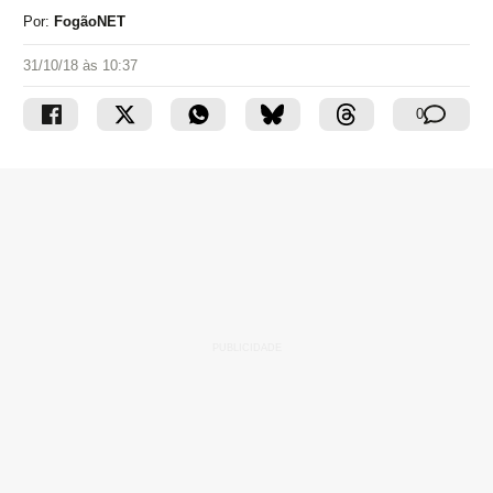
Por:
FogãoNET
31/10/18 às 10:37
0