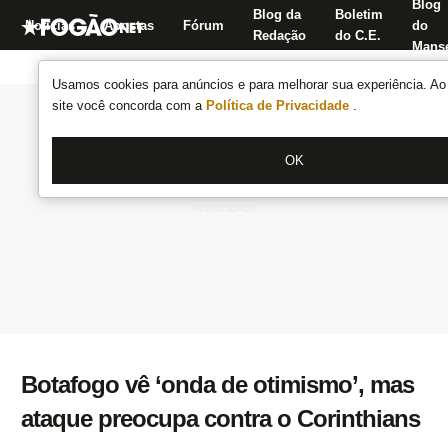
Blog
Blog da
Boletim
Notícias
Apostas
Fórum
do
Redação
do C.E.
Manse
Usamos cookies para anúncios e para melhorar sua experiência. Ao 
site você concorda com a
Política de Privacidade
.
OK
Botafogo vê ‘onda de otimismo’, mas
ataque preocupa contra o Corinthians