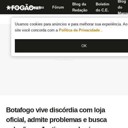
Blog
Blog da
Boletim
Notícias
Apostas
Fórum
do
Redação
do C.E.
Manse
Usamos cookies para anúncios e para melhorar sua experiência. Ao 
site você concorda com a
Política de Privacidade
.
OK
Botafogo vive discórdia com loja
oficial, admite problemas e busca