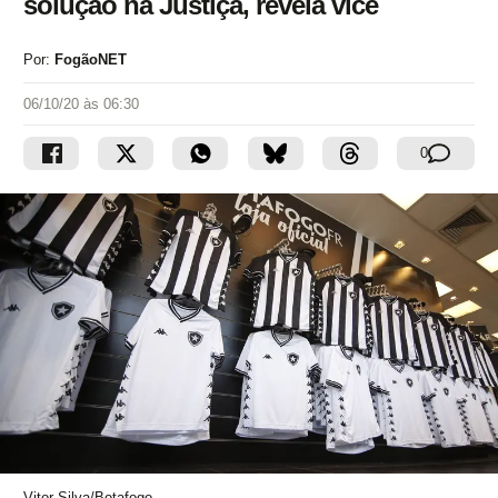
solução na Justiça, revela vice
Por:
FogãoNET
06/10/20 às 06:30
0
Vitor Silva/Botafogo