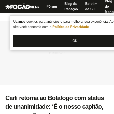
Blog
Blog da
Boletim
Notícias
Apostas
Fórum
do
Redação
do C.E.
Manse
Usamos cookies para anúncios e para melhorar sua experiência. Ao 
site você concorda com a
Política de Privacidade
.
OK
Carli retorna ao Botafogo com status
de unanimidade: ‘É o nosso capitão,