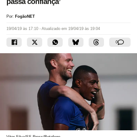
passa confiança’
Por:
FogãoNET
19/04/19 às 17:10
- Atualizado em
19/04/19 às 19:04
0
Vitor Silva/SS Press/Botafogo