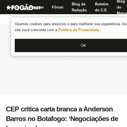
Blog
Blog da
Boletim
Notícias
Apostas
Fórum
do
Redação
do C.E.
Manse
Usamos cookies para anúncios e para melhorar sua experiência. Ao 
site você concorda com a
Política de Privacidade
.
OK
CEP critica carta branca a Anderson
Barros no Botafogo: ‘Negociações de