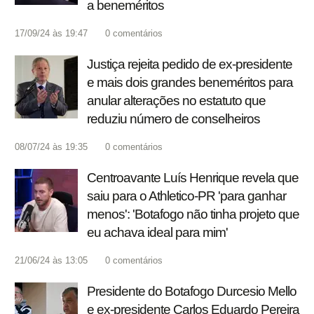
a beneméritos
17/09/24 às 19:47
0
comentários
Justiça rejeita pedido de ex-presidente
e mais dois grandes beneméritos para
anular alterações no estatuto que
reduziu número de conselheiros
08/07/24 às 19:35
0
comentários
Centroavante Luís Henrique revela que
saiu para o Athletico-PR 'para ganhar
menos': 'Botafogo não tinha projeto que
eu achava ideal para mim'
21/06/24 às 13:05
0
comentários
Presidente do Botafogo Durcesio Mello
e ex-presidente Carlos Eduardo Pereira