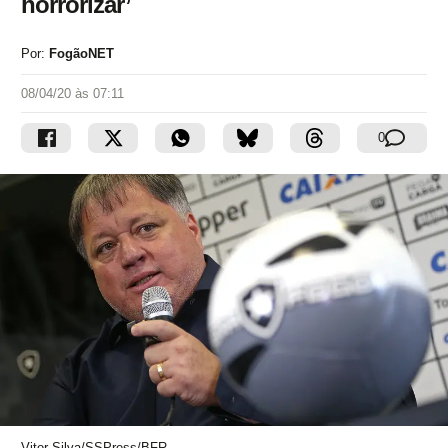
horrorizar’
Por:
FogãoNET
08/04/20 às 07:11
0
Vitor Silva/SSPress/BFR