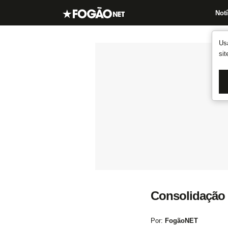
Notí
Us
si
Consolidação t
Por:
FogãoNET