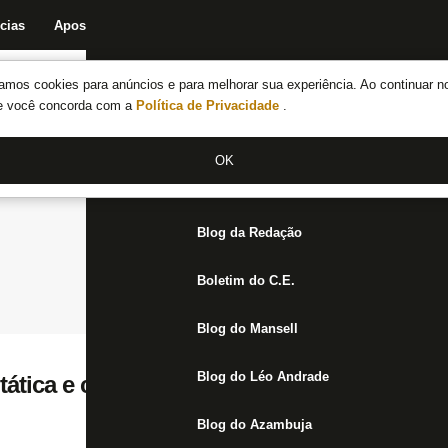
cias
Apostas
Fórum
Blog da Redação
Boletim do C.E.
Fechar menu principal
amos cookies para anúncios e para melhorar sua experiência. Ao continuar n
Notícias do Botafogo
te você concorda com a
Política de Privacidade
.
Fórum
OK
Jogos
Blog da Redação
Boletim do C.E.
Blog do Mansell
Blog do Léo Andrade
ática e confiança: falta o ataque do Botaf
Blog do Azambuja