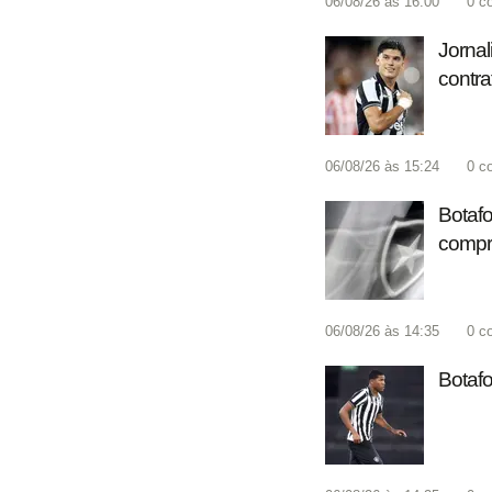
06/08/26 às 16:00
0
c
Jornal
contra
06/08/26 às 15:24
0
c
Botaf
compr
06/08/26 às 14:35
0
c
Botafo