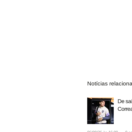
Notícias relacion
De saí
Corre