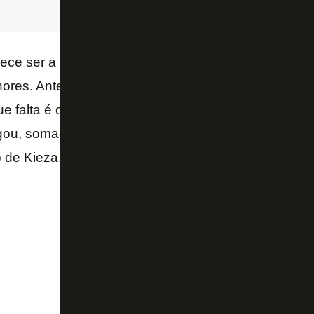
rece ser a definitiva. Até porque, bem ou mal, com el
res. Antes foram três gols para o Atlético-MG, quat
ue falta é o ataque desencantar. Para tanto, a confi
ou, somada à habitual personalidade de Valencia e à
 de Kieza. Ou se algum outro centroavante.