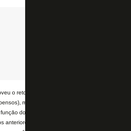
veu o retorno de Valencia ao time (além dos retorno
ensos), mas o chileno não só atuou na vaga de B
 função do volante. Foi como se o Alvinegro estives
gos anteriores, mas com Rodrigo Lindoso e Valencia