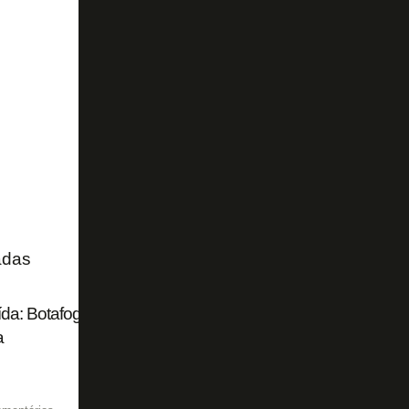
adas
da: Botafogo resolve documentação para oficializar resci
a