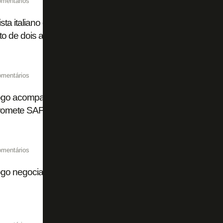
omentários
ista italiano crava ida de Joaquín Correa, do Botafogo, pa
to de dois anos
omentários
ogo acompanha situação e diz que ação contra GDA Lum
omete SAF
omentários
go negocia zagueiro Danillo com o futebol português