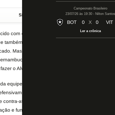
Campeonato Brasileiro
23/07/26 às 19:30 - Nilton Santo
Siga o FogãoNET
no Google Discover
BOT
0
X
0
VIT
Ler a crônica
ecido com o que o Botafogo teve no jogo contra o Sp
ue também luta contra o rebaixamento, uma vitória 
cado. Mas a diferença entre os triunfos foi que o tim
rnambucano. O que dá méritos ao Glorioso, e tais v
 fazer o Alvinegro escapar de vez da zona de rebai
da equipe de Zé Ricardo foi para lá de elogiável. D
efensivamente, havia solidez quase sempre. Ofens
de contra-ataques e tentativas pelos dois lados do c
ação e funcionou com novidade tática.