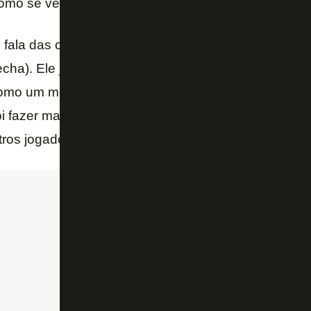
mo se vê, funcionou.
 fala das característica dos jogadores. A gente est
cha). Ele jogou na função do Gustavo, para quem j
omo um meia atrás do centroavante) é difícil. O que 
oi fazer mais ou menos isso que o Gustavo fazia. A
tros jogadores – explicou.