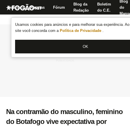
Blog
Blog da
Boletim
Notícias
Apostas
Fórum
do
Redação
do C.E.
Manse
Usamos cookies para anúncios e para melhorar sua experiência. Ao 
site você concorda com a
Política de Privacidade
.
OK
Na contramão do masculino, feminino
do Botafogo vive expectativa por